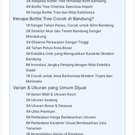
3# Adaptasi Bottle Tree terhadap Iklim Bandung
4# Bottle Tree Chorisia Speciosa Import
5# Harga Bottle Tree dan Nilai Estetisnya
Kenapa Bottle Tree Cocok di Bandung?
1# Sangat Tahan Panas, Cocok untuk Iklim Bandung
2# Struktur Akar dan Tanah Bandung Sangat
Mendukung
3# Efisiensi Perawatan Sangat Tinggi
4# Tahan Polusi Kota Besar
5# Estetika Unik yang Menguatkan Karakter Modern
Bandung
6# Investasi Jangka Panjang dengan Nilai Estetika
Stabil
7# Cocok untuk Area Berkonsep Modern Tropis dan
Minimalis
Varian & Ukuran yang Umum Dijual
1# Varian Bibit & Ukuran Kecil
2# Ukuran Sedang
3# Ukuran Besar & Dewasa
4# Ultra Premium
5# Perbedaan Harga Berdasarkan Ukuran
6# Perbedaan Karakter Visual Berdasarkan Usia
Tanaman
7# Aksesibilitas Varian di Bandung