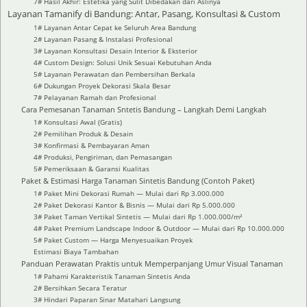
7# Hasil Akhir: Estetika yang Sulit Dibedakan dari Aslinya
Layanan Tamanify di Bandung: Antar, Pasang, Konsultasi & Custom
1# Layanan Antar Cepat ke Seluruh Area Bandung
2# Layanan Pasang & Instalasi Profesional
3# Layanan Konsultasi Desain Interior & Eksterior
4# Custom Design: Solusi Unik Sesuai Kebutuhan Anda
5# Layanan Perawatan dan Pembersihan Berkala
6# Dukungan Proyek Dekorasi Skala Besar
7# Pelayanan Ramah dan Profesional
Cara Pemesanan Tanaman Sntetis Bandung – Langkah Demi Langkah
1# Konsultasi Awal (Gratis)
2# Pemilihan Produk & Desain
3# Konfirmasi & Pembayaran Aman
4# Produksi, Pengiriman, dan Pemasangan
5# Pemeriksaan & Garansi Kualitas
Paket & Estimasi Harga Tanaman Sintetis Bandung (Contoh Paket)
1# Paket Mini Dekorasi Rumah — Mulai dari Rp 3.000.000
2# Paket Dekorasi Kantor & Bisnis — Mulai dari Rp 5.000.000
3# Paket Taman Vertikal Sintetis — Mulai dari Rp 1.000.000/m²
4# Paket Premium Landscape Indoor & Outdoor — Mulai dari Rp 10.000.000
5# Paket Custom — Harga Menyesuaikan Proyek
Estimasi Biaya Tambahan
Panduan Perawatan Praktis untuk Memperpanjang Umur Visual Tanaman
1# Pahami Karakteristik Tanaman Sintetis Anda
2# Bersihkan Secara Teratur
3# Hindari Paparan Sinar Matahari Langsung