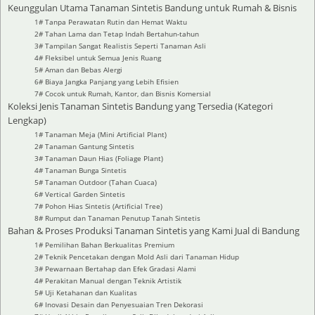
Keunggulan Utama Tanaman Sintetis Bandung untuk Rumah & Bisnis
1# Tanpa Perawatan Rutin dan Hemat Waktu
2# Tahan Lama dan Tetap Indah Bertahun-tahun
3# Tampilan Sangat Realistis Seperti Tanaman Asli
4# Fleksibel untuk Semua Jenis Ruang
5# Aman dan Bebas Alergi
6# Biaya Jangka Panjang yang Lebih Efisien
7# Cocok untuk Rumah, Kantor, dan Bisnis Komersial
Koleksi Jenis Tanaman Sintetis Bandung yang Tersedia (Kategori
Lengkap)
1# Tanaman Meja (Mini Artificial Plant)
2# Tanaman Gantung Sintetis
3# Tanaman Daun Hias (Foliage Plant)
4# Tanaman Bunga Sintetis
5# Tanaman Outdoor (Tahan Cuaca)
6# Vertical Garden Sintetis
7# Pohon Hias Sintetis (Artificial Tree)
8# Rumput dan Tanaman Penutup Tanah Sintetis
Bahan & Proses Produksi Tanaman Sintetis yang Kami Jual di Bandung
1# Pemilihan Bahan Berkualitas Premium
2# Teknik Pencetakan dengan Mold Asli dari Tanaman Hidup
3# Pewarnaan Bertahap dan Efek Gradasi Alami
4# Perakitan Manual dengan Teknik Artistik
5# Uji Ketahanan dan Kualitas
6# Inovasi Desain dan Penyesuaian Tren Dekorasi