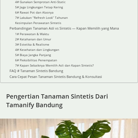
4# Gunakan Semprotan Anti-Static
5# Jaga Lingkungan Tetap Kering
6# Rawat Pot dan Alasnya
7# Lakukan “Refresh Look” Tahunan
Kesimpulan Perawatan Sintetis
Perbandingan Tanaman Asli vs Sintetis — Kapan Memilih yang Mana
1# Perawatan & Waktu
2# Ketahanan dan Umur
3# Estetika & Realisme
4# Kesehatan dan Lingkungan
5# Biaya Jangka Panjang
6# Fleksibilitas Penempatan
7# Kapan Sebaiknya Memilih Asli dan Kapan Sintetis?
FAQ # Tanaman Sintetis Bandung
Cara Cepat Pesan Tanaman Sintetis Bandung & Konsultasi
Pengertian Tanaman Sintetis Dari
Tamanify Bandung